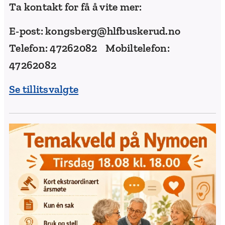
Ta kontakt fo
r få å vite mer:
E-post: kongsberg@hlfbuskerud.no
Telefon: 47262082 Mobiltelefon:
47262082
Se tillitsvalgte